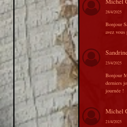
Michel 
28/4/2025
Bonjour Sa
avez vous 
Sandrin
23/4/2025
Bonjour Mi
derniers j
journée !
Michel 
21/4/2025