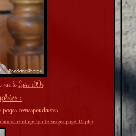
e sur le
Livre d'Or
phies :
ux pages correspondantes
nature.fr/refuge-lpo-le-verger-page-10.php