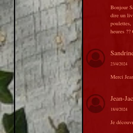
Bonjour Sa
dire un liv
poulettes,
heures ?? 
Sandrin
23/4/2024
Merci Jean
Jean-Ja
18/4/2024
Je découvr