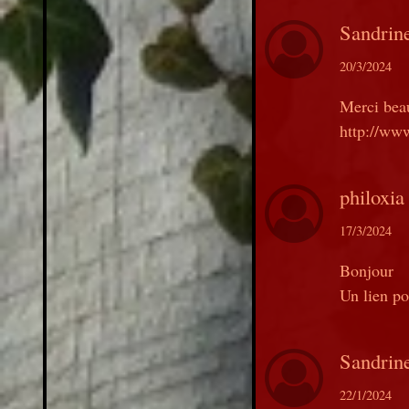
Sandrin
20/3/2024
Merci beau
http://ww
philoxia
17/3/2024
Bonjour
Un lien po
Sandrin
22/1/2024