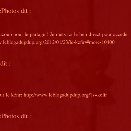
ePhotos
dit :
coup pour le partage ! Je mets ici le lien direct pour accéder à
w.leblogadupdup.org/2012/01/23/le-kefir/#more-10400
dit :
ur le kéfir: http://www.leblogadupdup.org/?s=kefir
ePhotos
dit :