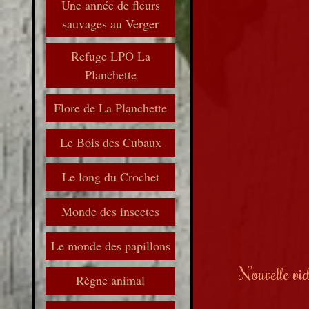
Une année de fleurs
sauvages au Verger
Refuge LPO La
Planchette
Flore de La Planchette
Le Bois des Cubaux
Le long du Crochet
Monde des insectes
Le monde des papillons
Nouvelle vid
Règne animal