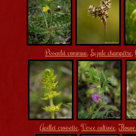
Pissenlit commun
Luzule champêtre
,
,
Gaillet croisette
Vesce cultivée
Flouve
,
,