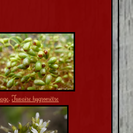
vage
,
Funaire hygromètre