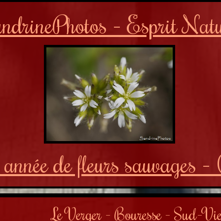
ndrinePhotos - Esprit Nat
année de fleurs sauvages - 
Le Verger - Bouresse - Sud-Vi