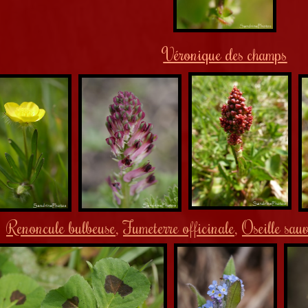
Véronique des champs
Renoncule bulbeuse
Fumeterre officinale
Oseille sau
,
,