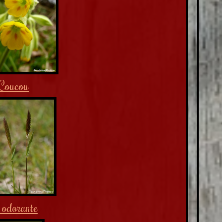
Coucou
 odorante