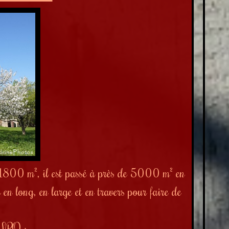
e 1800 m
², il est passé à pr
ès de 5000 m² en
 en long, en large et en travers pour faire de
e LPO :