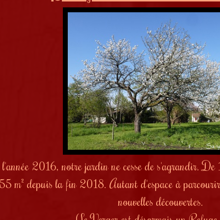
 l'année 2016, notre jardin ne cesse de s'agrandir. D
1355
m² depuis la fin 2018
. Autant d'espace à parcourir
nouvelles découvertes.
(Le Verger est désormais un Refug