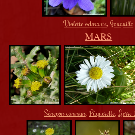
Violette odorante
,
Jonquille
MARS
Séneçon commun
,
Pâquerette
Lierre 
,