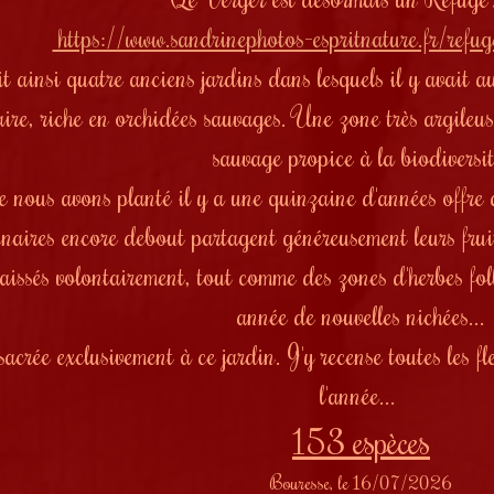
https://www.sandrinephotos-espritnature.fr/refug
t ainsi quatre anciens jardins dans lesquels il y avait a
aire, riche en orchidées sauvages. Une zone très argileuse
sauvage propice à la biodiversit
 nous avons planté il y a une quinzaine d'années offre à
enaires encore debout partagent généreusement leurs fruit
aissés volontairement, tout comme des zones d'herbes fol
année de nouvelles nichées...
sacrée exclusivement à ce jardin. J'y recense toutes les 
l'année...
153 espèces
Bouresse, le 16/07/2026