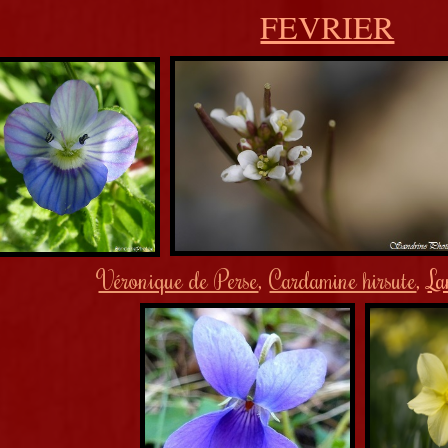
FEVRIER
Véronique de Perse
,
Cardamine hirsute
,
La