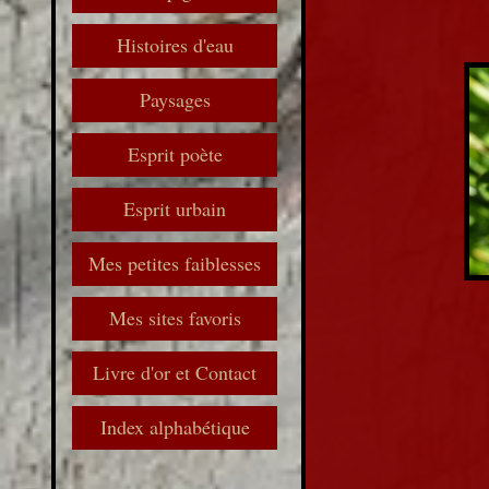
Histoires d'eau
Paysages
Esprit poète
Esprit urbain
Mes petites faiblesses
Mes sites favoris
Livre d'or et Contact
Index alphabétique