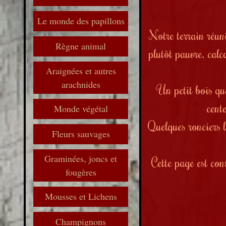
Le monde des papillons
Notre terrain réuni
Règne animal
plutôt pauvre, calc
Araignées et autres
arachnides
Un petit bois que
cent
Monde végétal
Quelques ronciers l
Fleurs sauvages
Graminées, joncs et
Cette page est con
fougères
Mousses et Lichens
Champignons