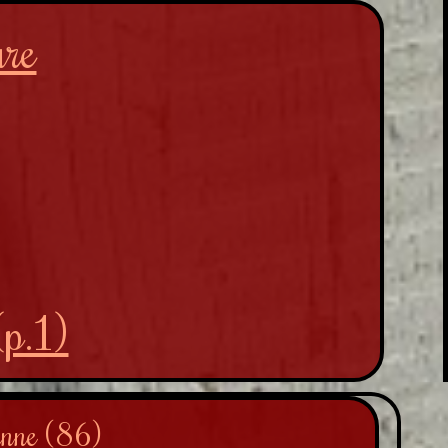
ure
(p.1)
enne (86)