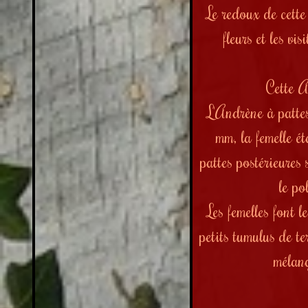
Le redoux de cette 
fleurs et les vi
Cette A
L'Andrène à pattes
mm, la femelle é
pattes postérieures 
le po
Les femelles font l
petits tumulus de te
mélang