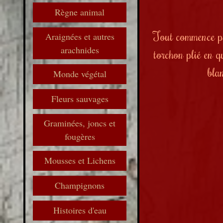
Règne animal
Tout commence par
Araignées et autres
arachnides
torchon plié en q
bla
Monde végétal
Fleurs sauvages
Graminées, joncs et
fougères
Mousses et Lichens
Champignons
Histoires d'eau