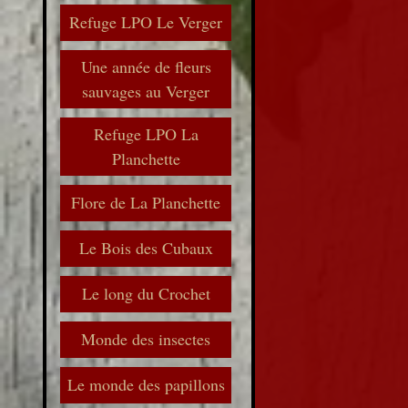
Refuge LPO Le Verger
Une année de fleurs
sauvages au Verger
Refuge LPO La
Planchette
Flore de La Planchette
Le Bois des Cubaux
Le long du Crochet
Monde des insectes
Le monde des papillons