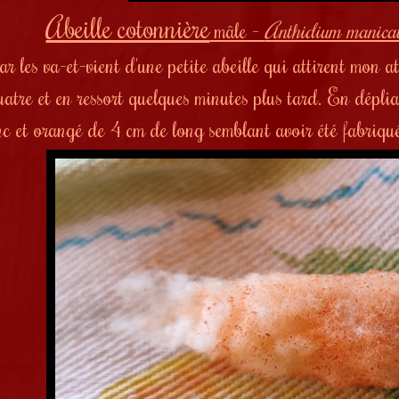
Abeille cotonnière
mâle -
Anthidium manica
 les va-et-vient d'une petite abeille qui attirent mon at
uatre et en ressort quelques minutes plus tard. En déplia
nc et orangé de 4 cm de long semblant avoir été fabriqu