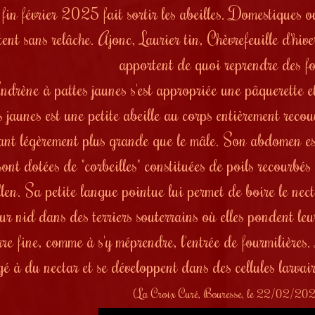
fin février 2025 fait sortir les abeilles. Domestiques ou 
sitent sans relâche. Ajonc, Laurier tin, Chèvrefeuille d'hi
apportent de quoi reprendre des fo
ndrène à pattes jaunes s'est appropriée une pâquerette et
 jaunes est une petite abeille au corps entièrement recou
tant légèrement plus grande que le mâle. Son abdomen es
sont dotées de "corbeilles" constituées de poils recourbés 
llen. Sa petite langue pointue lui permet de boire le nec
eur nid dans des terriers souterrains où elles pondent leu
rre fine, comme à s'y méprendre, l'entrée de fourmilières.
é à du nectar et se développent dans des cellules larvair
(La Croix Curé, Bouresse, le 22/02/20