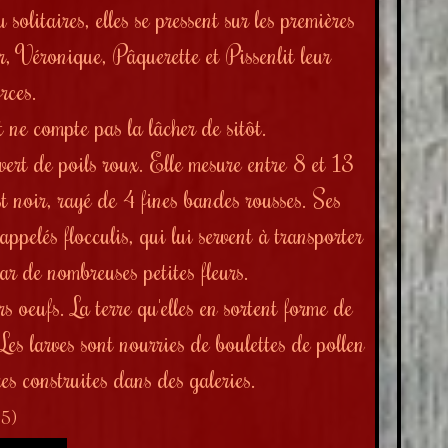
solitaires, elles se pressent sur les premières
ver, Véronique, Pâquerette et Pissenlit leur
rces.
 ne compte pas la lâcher de sitôt.
vert de poils roux. Elle mesure entre 8 et 13
t noir, rayé de 4 fines bandes rousses. Ses
appelés flocculis, qui lui servent à transporter
tar de nombreuses petites fleurs.
rs oeufs. La terre qu'elles en sortent forme de
 Les larves sont nourries de boulettes de pollen
es construites dans des galeries.
25)