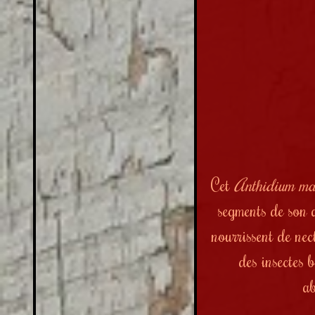
Cet
Anthidium ma
segments de son 
nourrissent de nect
des insectes 
ab