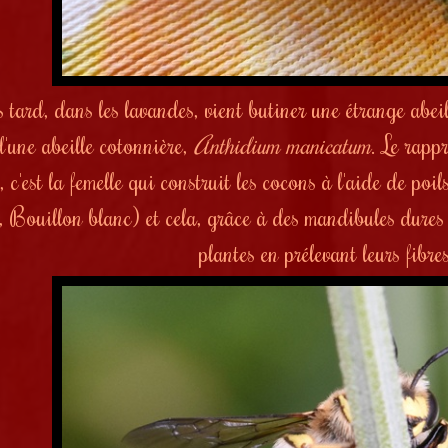
 tard, dans les lavandes, vient butiner une étrange abei
 d'une abeille cotonnière,
Anthidium manicatum
. Le rapp
 c'est la femelle qui construit les cocons à l'aide de poil
, Bouillon blanc) et cela, grâce à des mandibules dures e
plantes en prélevant leurs fibres