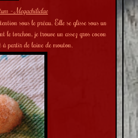
tum - Megachilidae
tention sous le préau. Elle se glisse sous un
nt le torchon, je trouve un assez gros cocon
é à partir de laine de mouton.