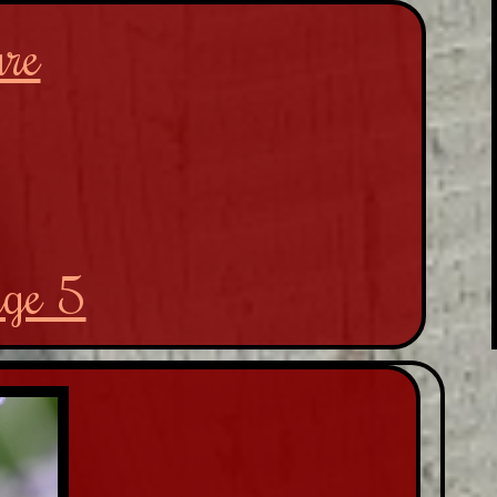
ure
age 5