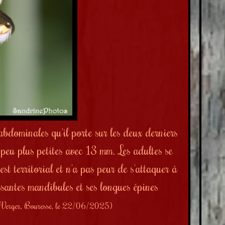
abdominales qu'il porte sur les deux derniers
peu plus petites avec 13 mm. Les adultes se
st territorial et n'a pas peur de s'attaquer à
ssantes mandibules et ses longues épines
 Verger, Bouresse, le 22/06/2025)