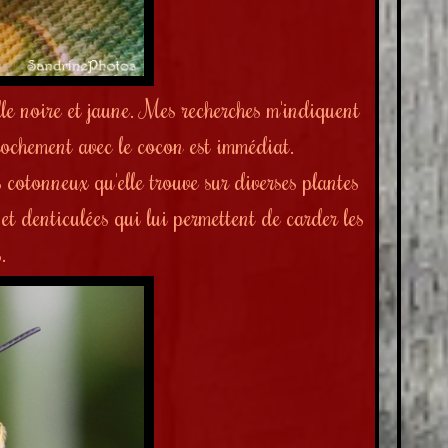
lle noire et jaune. Mes recherches m'indiquent
rochement avec le cocon est immédiat.
s cotonneux qu'elle trouve sur diverses plantes
t denticulées qui lui permettent de carder les
.