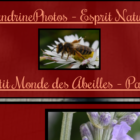
ndrinePhotos - Esprit Nat
etit Monde des Abeilles - P