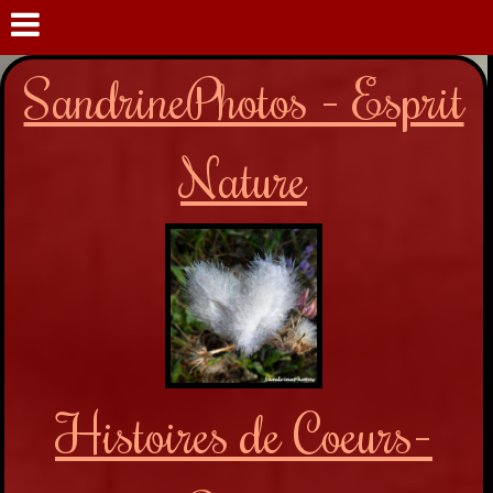
SandrinePhotos - Esprit
Nature
Histoires de Coeurs-