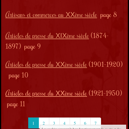
Artisans et commerces au
ème siècle
page 8
XX
Articles de presse du
ème siècle
(1874-
XIX
1897) page 9
Articles de presse du
ème siècle
(1901-1920)
XX
page 10
Articles de presse du
ème siècle
(1921-1950)
XX
page 11
1
2
3
4
5
6
7