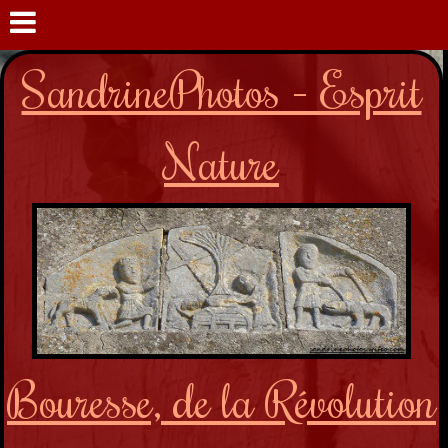
SandrinePhotos - Esprit
Nature
Bouresse, de la Révolution