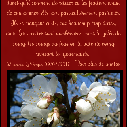
duvet qu'il convient de retirer en les frottant avant
de consommer. Ils sont particulièrement parfumés.
Ils se mangent cuits, car beaucoup trop âpres,
crus. Les recettes sont nombreuses, mais la gélée de
coing, les coings au four ou la pâte de coing
raviront les gourmands.
Voir plus de photos
(Bouresse, Le Verger, 09/04/2017)