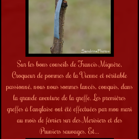
Sur les bons conseils de Francis Mignère,
Croqueur de pommes de la Vienne et véritable
passionné, nous nous sommes lancés, conquis, dans
la grande aventure de la greffe. Les premières
greffes à l'anglaise ont été effectuées par mon mari
au mois de février sur des Merisiers et des
Pruniers sauvages. Et...