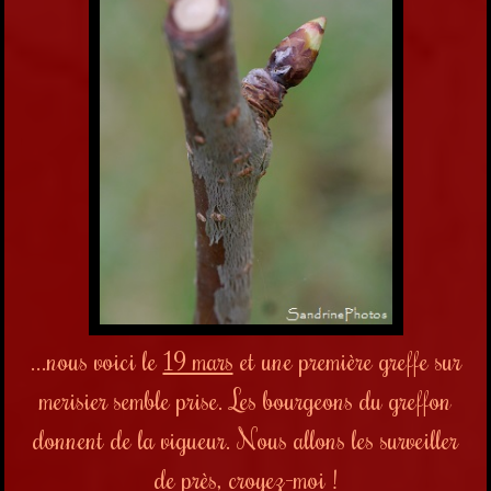
...nous voici le
19 mars
et une première greffe sur
merisier semble prise. Les bourgeons du greffon
donnent de la vigueur. Nous allons les surveiller
de près, croyez-moi !