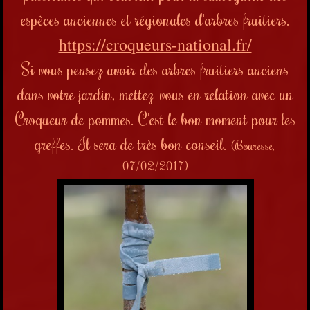
espèces anciennes et régionales d'arbres fruitiers.
https://croqueurs-national.fr/
Si vous pensez avoir des arbres fruitiers anciens
dans votre jardin, mettez-vous en relation avec un
Croqueur de pommes. C'est le bon moment pour les
greffes. Il sera de très bon conseil.
(Bouresse,
07/02/2017)