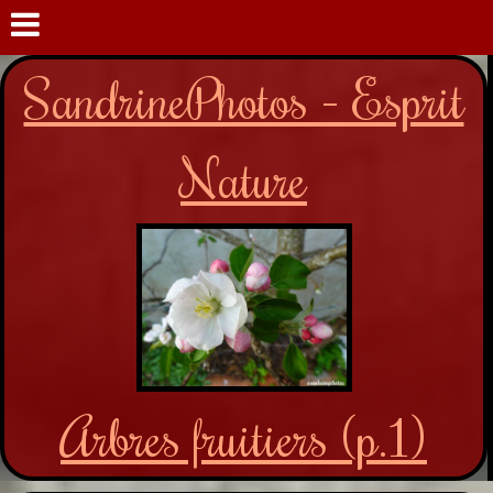
SandrinePhotos - Esprit
Nature
Arbres fruitiers (p.1)