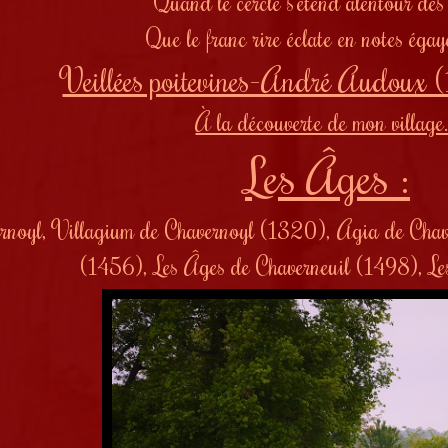
Quand le cercle s'étend alentour des 
Que le franc rire éclate en notes égayé
Veillées poitevines-André Audoux
À la découverte de mon village.
Les Âges :
rnoyl, Villagium de Chavernoyl (1320), Agia de Chav
(1456), Les Âges de Chaverneuil (1498), L