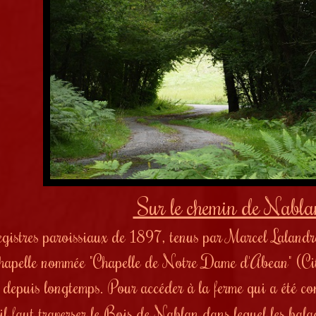
Sur le chemin de Nabl
egistres paroissiaux de 1897, tenus par Marcel Lalandre, 
chapelle nommée "Chapelle de Notre Dame d'Abean" (Cit
 depuis longtemps. Pour accéder à la ferme qui a été c
il faut traverser le Bois de Nablan dans lequel les balad