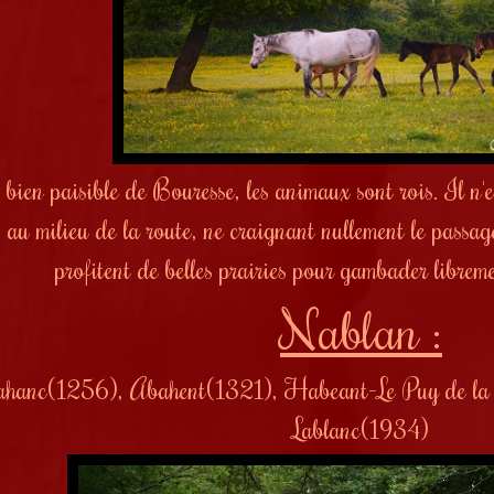
bien paisible de Bouresse, les animaux sont rois. Il n'est
s au milieu de la route, ne craignant nullement le passag
profitent de belles prairies pour gambader libr
Nablan :
hanc(1256), Abahent(1321), Habeant-Le Puy de la
Lablanc(1934)