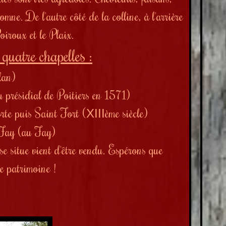
mne. De l'autre côté de la colline, à l'arrière
oiroux et le Plaix.
quatre chapelles :
lan)
u présidial de Poitiers en 1571)
rte puis Saint Fort (
ème siècle)
XIII
 Fay (au Fay)
 se situe vient d'être vendu. Espérons que
ce patrimoine !