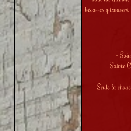
bécasses y trouvent
- Sain
- Sainte C
Seule la chapel