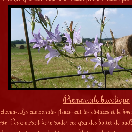
Promenade bucolique
 champs.
Les campanules fleurissent les clôtures et le bo
verte. On aimerait faire rouler ces grandes bottes de pai