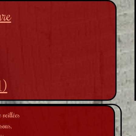
ure
1)
 veillées
sons,