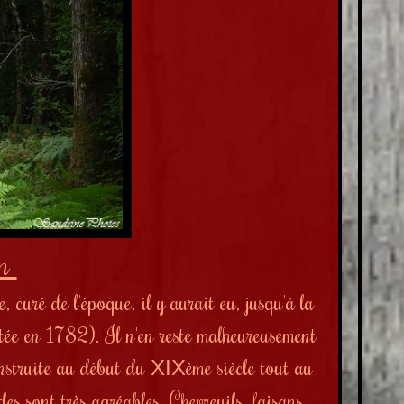
an
curé de l'époque, il y aurait eu, jusqu'à la
ée en 1782). Il n'en reste malheureusement
onstruite au début du
ème siècle tout au
XIX
es sont très agréables. Chevreuils, faisans,