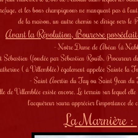
 refuge, et les bons champignons ne manquent pas à l'auto
de la maison, un autre chemin se dirige vers le P
Avant la Révolution, Bouresse possédait 
- Notre Dame de Abéan (à Nab
t Sébastien (fondée par Sébastien Rouïls, Procureur d
atherine ( à Villemblée) également appelée Sainte la Fo
- Saint Avertin du Fay ou Saint Jean du
le de Villemblée existe encore. Le terrain sur lequel elle
l'acquéreur saura apprécier l'importance de 
La Marnière :