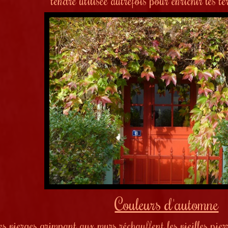
tendre utilisée autrefois pour enrichir les te
Couleurs d'automne
es vierges grimpant aux murs réchauffent les vieilles pie