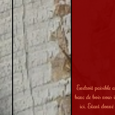
Endroit paisible a
banc de bois nous i
ici. Etant donné 