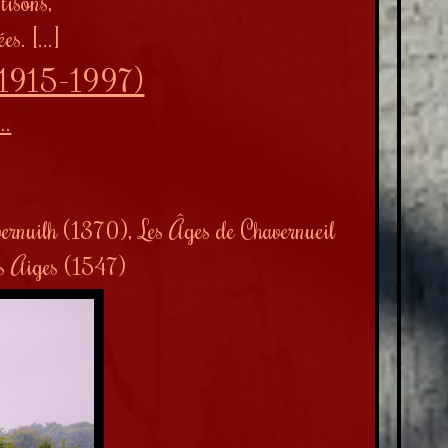
tisons,
es. [...]
 (1915-1997)
..
ernuilh (1370), Les Âges de Chavernueil
es Aiges (1547)