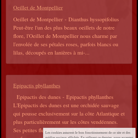
Oeillet de Montpellier
Oeillet de Montpellier - Dianthus hyssopifolius
Peut-être l'un des plus beaux oeillets de notre
flore, l'Oeillet de Montpellier nous charme par
l'envolée de ses pétales roses, parfois blancs ou
lilas, découpés en lanières à mi-...
Epipactis phyllanthes
Epipactis des dunes - Epipactis phyllanthes
L'Epipactis des dunes est une orchidée sauvage
qui pousse exclusivement sur la côte Atlantique et
plus particulièrement sur les côtes vendéennes.
Ses petites fleurs vertes en forme de clochette,
Les cookies assurent le bon fonctionnement de ce site et des
médias sociaux affichés. En utilisant ce dernier, vous acceptez