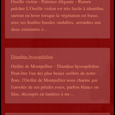
Oseille violon - Patience élégante - Rumex
pulcher L'Oseille violon est très facile à identifier,
surtout en hiver lorsque la végétation est basse,
avec ses feuilles basales ondulées, arrondies aux
deux extrémités e...
Dianthus hyssopifolius
Oeillet de Montpellier - Dianthus hyssopifolius
Peut-être l'un des plus beaux oeillets de notre
flore, l'Oeillet de Montpellier nous charme par
l'envolée de ses pétales roses, parfois blancs ou
lilas, découpés en lanières à mi-...