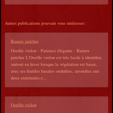
Autres publications pouvant vous intéresser :
Rumex pulcher
Oseille violon - Patience élégante - Rumex
pulcher L'Oseille violon est très facile à identifier,
surtout en hiver lorsque la végétation est basse,
avec ses feuilles basales ondulées, arrondies aux
deux extrémités e...
Oseille violon