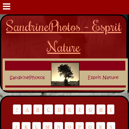
SandrinePhotos - Esprit
Nature
*
A
B
C
D
E
F
G
H
I
J
K
L
M
N
O
P
Q
R
S