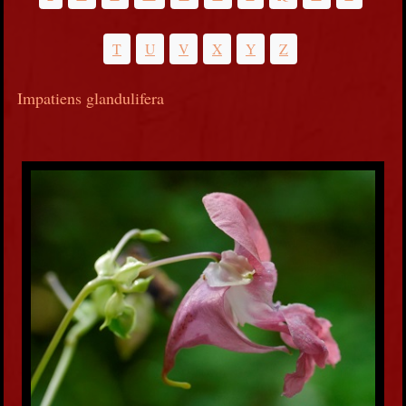
T
U
V
X
Y
Z
Impatiens glandulifera