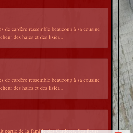
les de cardère ressemble beaucoup à sa cousine
cheur des haies et des lisièr...
les de cardère ressemble beaucoup à sa cousine
cheur des haies et des lisièr...
partie de la famille des Cardères. Ses fleurs