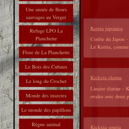
Une année de fleurs
sauvages au Verger
Kerria japonica
Refuge LPO La
Planchette
Corête du Japon - 
Le Kerria, comme to
Flore de La Planchette
Le Bois des Cubaux
Kickxia elatine
Le long du Crochet
Linaire élatine - K
Monde des insectes
ovales avec deux po
Le monde des papillons
Règne animal
Kickxia spuria