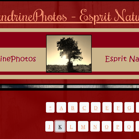
ndrinePhotos - Esprit Nat
*
A
B
C
D
E
F
G
J
K
L
M
N
O
P
Q