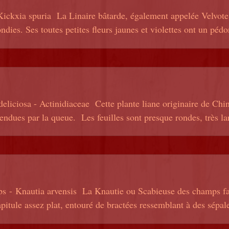
Kickxia spuria La Linaire bâtarde, également appelée Velvote, 
ondies. Ses toutes petites fleurs jaunes et violettes ont un péd
eliciosa - Actinidiaceae Cette plante liane originaire de Chin
endues par la queue. Les feuilles sont presque rondes, très larg
 - Knautia arvensis La Knautie ou Scabieuse des champs fait 
apitule assez plat, entouré de bractées ressemblant à des sépale