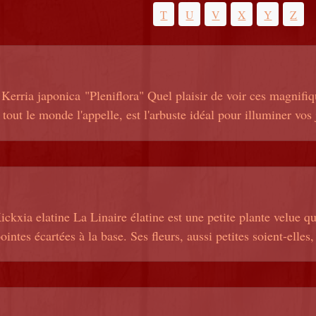
T
U
V
X
Y
Z
Kerria japonica "Pleniflora" Quel plaisir de voir ces magnif
ut le monde l'appelle, est l'arbuste idéal pour illuminer vos j
ickxia elatine La Linaire élatine est une petite plante velue q
intes écartées à la base. Ses fleurs, aussi petites soient-elles, 