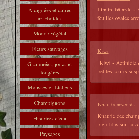
Linaire bâtarde - 
Araignées et autres
feuilles ovales arr
arachnides
Monde végétal
Fleurs sauvages
Kiwi
Kiwi - Actinidia d
Graminées, joncs et
petites souris susp
fougères
Mousses et Lichens
Champignons
Knautia arvensis
Knautie des champs
Histoires d'eau
bleu-lilas sont à c
Paysages