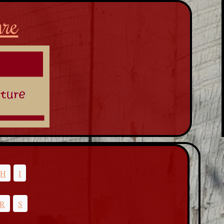
ure
H
I
R
S