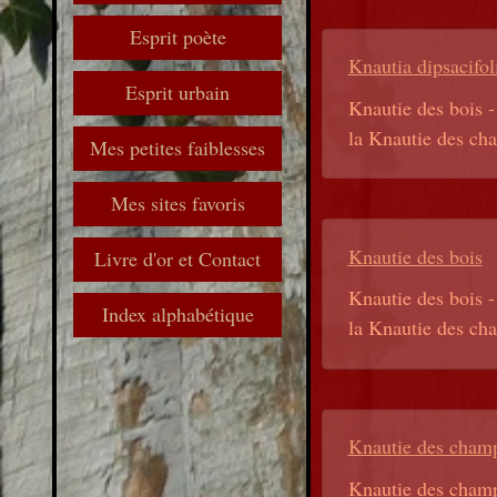
Esprit poète
Knautia dipsacifol
Esprit urbain
Knautie des bois -
la Knautie des cham
Mes petites faiblesses
Mes sites favoris
Knautie des bois
Livre d'or et Contact
Knautie des bois -
Index alphabétique
la Knautie des cham
Knautie des cham
Knautie des champs