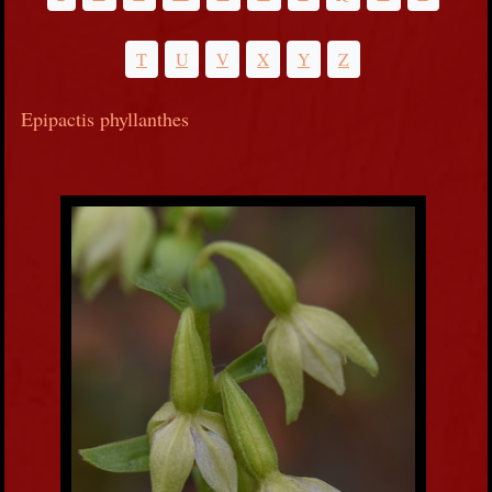
T
U
V
X
Y
Z
Epipactis phyllanthes