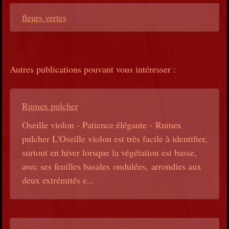
fleurs vertes
Autres publications pouvant vous intéresser :
Rumex pulcher
Oseille violon - Patience élégante - Rumex
pulcher L'Oseille violon est très facile à identifier,
surtout en hiver lorsque la végétation est basse,
avec ses feuilles basales ondulées, arrondies aux
deux extrémités e...