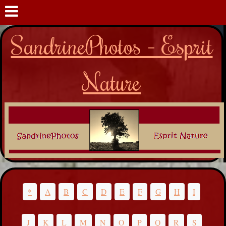
SandrinePhotos - Esprit
Nature
*
A
B
C
D
E
F
G
H
I
J
K
L
M
N
O
P
Q
R
S