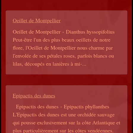
Oeillet de Montpellier
Oeillet de Montpellier - Dianthus hyssopifolius
Peut-être l'un des plus beaux oeillets de notre
flore, l'Oeillet de Montpellier nous charme par
l'envolée de ses pétales roses, parfois blancs ou
lilas, découpés en lanières à mi-...
Epipactis des dunes
Epipactis des dunes - Epipactis phyllanthes
L'Epipactis des dunes est une orchidée sauvage
qui pousse exclusivement sur la côte Atlantique et
plus particulièrement sur les côtes vendéennes.