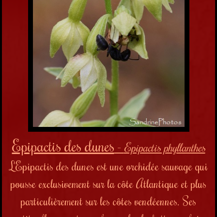
Epipactis des dunes
-
Epipactis phyllanthes
L'Epipactis des dunes est une orchidée sauvage qui
pousse exclusivement sur la côte Atlantique et plus
particulièrement sur les côtes vendéennes. Ses