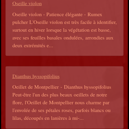
Oseille violon
Oseille violon - Patience élégante - Rumex
pulcher L'Oseille violon est très facile à identifier,
surtout en hiver lorsque la végétation est basse,
avec ses feuilles basales ondulées, arrondies aux
deux extrémités e...
Dianthus hyssopifolius
Oeillet de Montpellier - Dianthus hyssopifolius
Peut-être l'un des plus beaux oeillets de notre
flore, l'Oeillet de Montpellier nous charme par
l'envolée de ses pétales roses, parfois blancs ou
lilas, découpés en lanières à mi-...