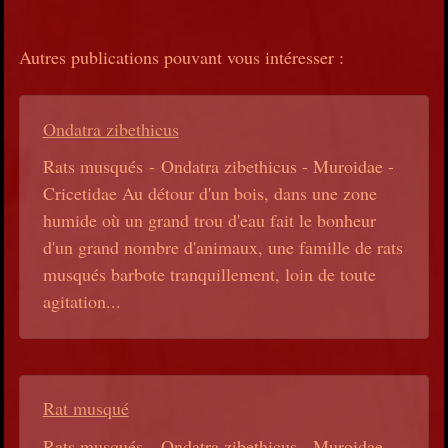
Autres publications pouvant vous intéresser :
Ondatra zibethicus
Rats musqués - Ondatra zibethicus - Muroidae -
Cricetidae Au détour d'un bois, dans une zone
humide où un grand trou d'eau fait le bonheur
d'un grand nombre d'animaux, une famille de rats
musqués barbote tranquillement, loin de toute
agitation...
Rat musqué
Rats musqués - Ondatra zibethicus - Muroidae -