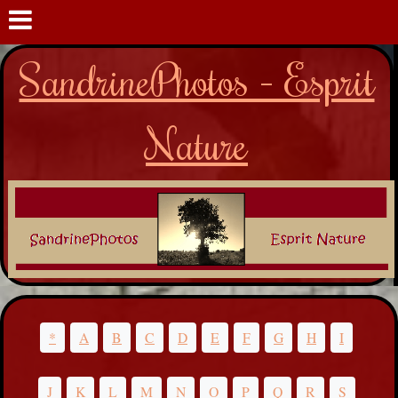
SandrinePhotos - Esprit
Nature
*
A
B
C
D
E
F
G
H
I
J
K
L
M
N
O
P
Q
R
S