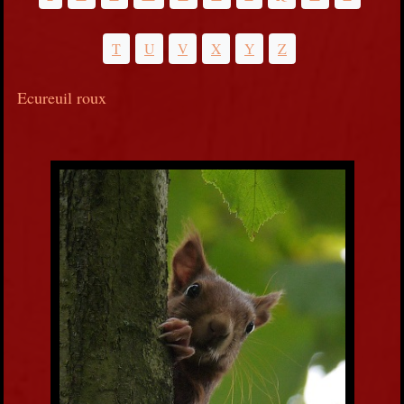
T
U
V
X
Y
Z
Ecureuil roux