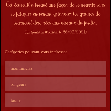
Cet écureuil a trouvé une façon de se nourrir sans
se fatiguer en venant grignoter les graines de
tournesol destinées aux oiseaux du jardin.
(La Ganterie, Poitiers, l
e 26/03/2021
)
Catégories pouvant vous intéresser :
mammiferes
rongeurs
faune