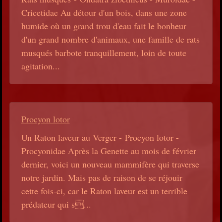
Cricetidae Au détour d'un bois, dans une zone
humide où un grand trou d'eau fait le bonheur
d'un grand nombre d'animaux, une famille de rats
musqués barbote tranquillement, loin de toute
agitation...
Procyon lotor
Un Raton laveur au Verger - Procyon lotor -
Procyonidae Après la Genette au mois de février
dernier, voici un nouveau mammifère qui traverse
notre jardin. Mais pas de raison de se réjouir
cette fois-ci, car le Raton laveur est un terrible
prédateur qui s...