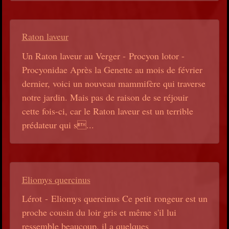
Raton laveur
Un Raton laveur au Verger - Procyon lotor -
Procyonidae Après la Genette au mois de février
dernier, voici un nouveau mammifère qui traverse
notre jardin. Mais pas de raison de se réjouir
cette fois-ci, car le Raton laveur est un terrible
prédateur qui s...
Eliomys quercinus
Lérot - Eliomys quercinus Ce petit rongeur est un
proche cousin du loir gris et même s'il lui
ressemble beaucoup, il a quelques