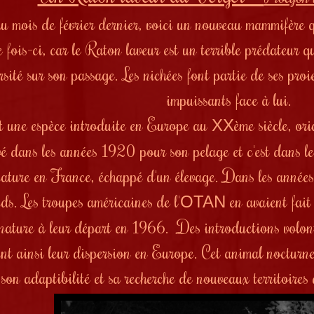
u mois de février dernier, voici un nouveau mammifère q
te fois-ci, car le Raton laveur est un terrible prédateur
rsité sur son passage. Les nichées font partie de ses proi
impuissants face à lui.
st une espèce introduite en Europe au
ème siècle, o
XX
vé dans les années 1920 pour son pelage et c'est dans l
nature en France, échappé d'un élevage. Dans les anné
ds. Les troupes américaines de l'
en avaient fait 
OTAN
 nature à leur départ en 1966. Des introductions volont
nt ainsi leur dispersion en Europe. Cet animal nocturne
son adaptibilité et sa recherche de nouveaux territoires d