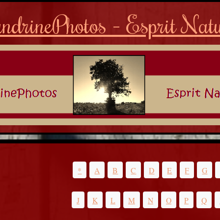
ndrinePhotos - Esprit Nat
*
A
B
C
D
E
F
G
J
K
L
M
N
O
P
Q