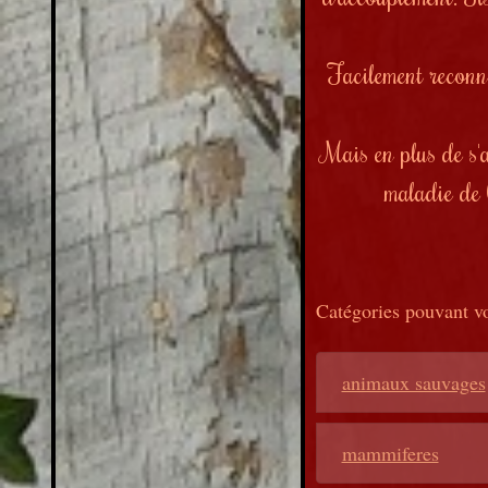
Facilement reconn
Mais en plus de s'a
maladie de C
Catégories pouvant vo
animaux sauvages
mammiferes