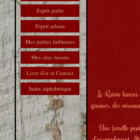
Esprit poète
Esprit urbain
Mes petites faiblesses
Mes sites favoris
Livre d'or et Contact
Index alphabétique
Le Raton laveur 
graines, des oiseau
Une femelle peut
d'accouplement. Ils