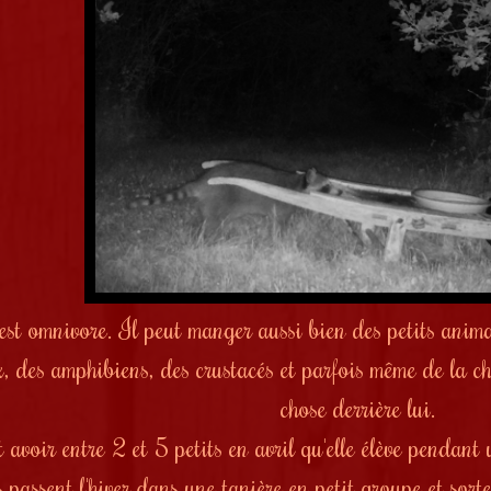
est omnivore. Il peut manger aussi bien des petits animau
x, des amphibiens, des crustacés et parfois même de la c
chose derrière lui.
 avoir entre 2 et 5 petits en avril qu'elle élève pendant 
 passent l'hiver dans une tanière en petit groupe et sort