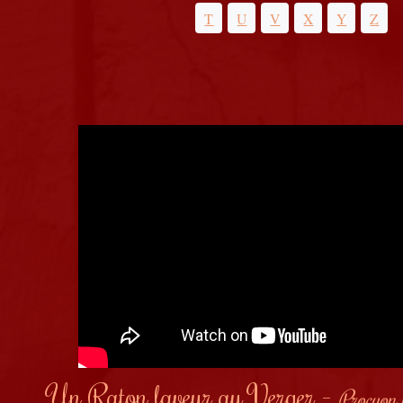
T
U
V
X
Y
Z
Un Raton laveur au Verger -
Procyon 