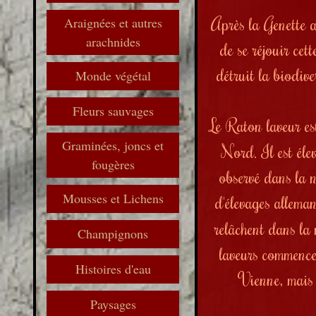
Après la Genette a
Araignées et autres
arachnides
de se réjouir cet
détruit la biodive
Monde végétal
Fleurs sauvages
Le Raton laveur e
Graminées, joncs et
Nord. Il est éle
fougères
observé dans la 
Mousses et Lichens
d'élevages alleman
relâchent dans la
Champignons
laveurs commence
Histoires d'eau
Vienne, mais 
Paysages