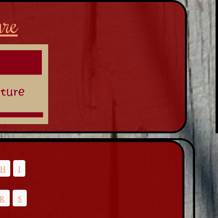
ure
H
I
R
S