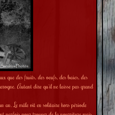
x que des fruits, des oeufs, des baies, des
harogne. Autant dire qu'il ne laisse pas grand
un an. Le mâle vit en solitaire hors période
ent parfois pour trouver de la nourriture mais