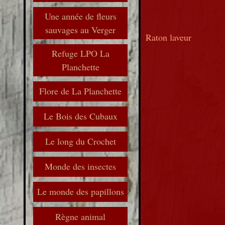
Une année de fleurs
sauvages au Verger
Raton laveur
Refuge LPO La
Planchette
Flore de La Planchette
Le Bois des Cubaux
Le long du Crochet
Monde des insectes
Le monde des papillons
Règne animal