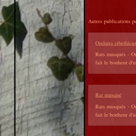
Autres publications p
Ondatra zibethicu
Rats musqués - On
fait le bonheur d'
Rat musqué
Rats musqués - On
fait le bonheur d'