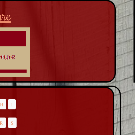
ure
H
I
R
S