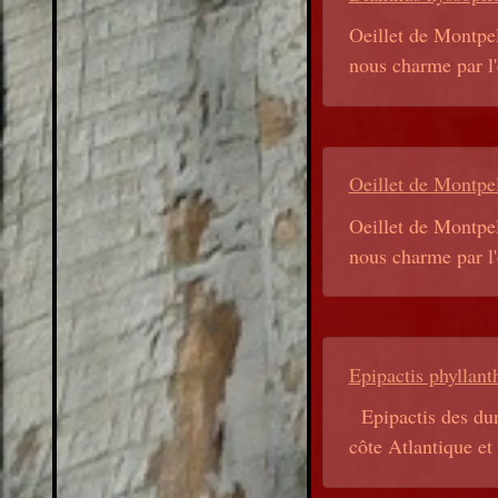
Oeillet de Montpell
nous charme par l'e
Oeillet de Montpel
Oeillet de Montpell
nous charme par l'e
Epipactis phyllant
Epipactis des dune
côte Atlantique et 