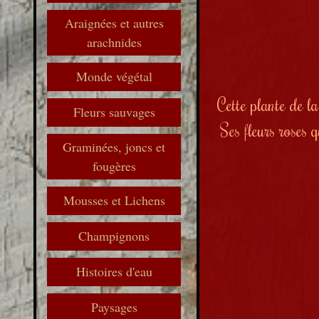
Araignées et autres
arachnides
Monde végétal
Cette plante de l
Fleurs sauvages
Ses fleurs roses 
Graminées, joncs et
fougères
Mousses et Lichens
Champignons
Histoires d'eau
Paysages