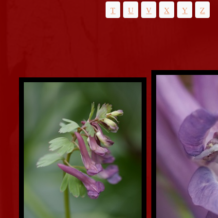
T
U
V
X
Y
Z