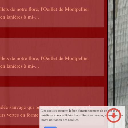
lets de notre flore, l'Oeillet de Montpellier
en lanières à mi-...
lets de notre flore, l'Oeillet de Montpellier
en lanières à mi-...
idée sauvage qui pousse exclusivement sur la
Les cookies assurent le bon fonctionnement de ce site et des
urs vertes en forme de clochette, parfo...
médias sociaux affichés. En utilisant ce dernier, vous acceptez
notre utilisation des cookies.