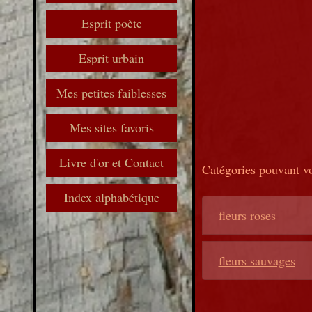
Esprit poète
Esprit urbain
Mes petites faiblesses
Mes sites favoris
Livre d'or et Contact
Catégories pouvant vo
Index alphabétique
fleurs roses
fleurs sauvages