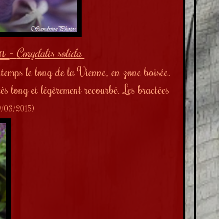
in
-
Corydalis solida
ntemps le long de la Vienne, en zone boisée.
ès long et légèrement recourbé. Les bractées
19/03/2015)