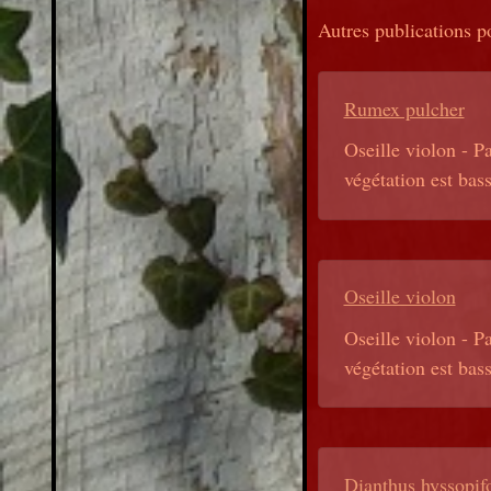
Autres publications p
Rumex pulcher
Oseille violon - Pa
végétation est bass
Oseille violon
Oseille violon - Pa
végétation est bass
Dianthus hyssopifo