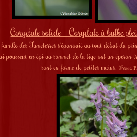
Corydale solide - Corydale à bulbe ple
a famille des Fumeterres s'épanouit au tout début du pri
qui poussent en épi au sommet de la tige ont un éperon tr
sont en forme de petites mains.
(Persac, 