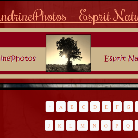
ndrinePhotos - Esprit Nat
*
A
B
C
D
E
F
G
J
K
L
M
N
O
P
Q