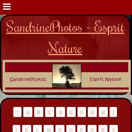
SandrinePhotos - Esprit
Nature
*
A
B
C
D
E
F
G
H
I
J
K
L
M
N
O
P
Q
R
S