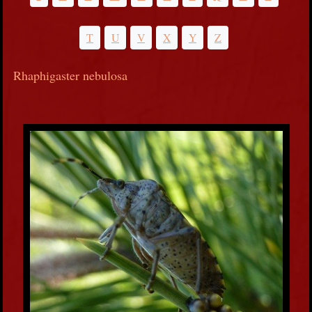
T
U
V
X
Y
Z
Rhaphigaster nebulosa