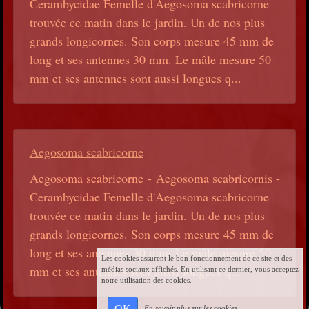
Cerambycidae Femelle d'Aegosoma scabricorne
trouvée ce matin dans le jardin. Un de nos plus
grands longicornes. Son corps mesure 45 mm de
long et ses antennes 30 mm. Le mâle mesure 50
mm et ses antennes sont aussi longues q...
Aegosoma scabricorne
Aegosoma scabricorne - Aegosoma scabricornis -
Cerambycidae Femelle d'Aegosoma scabricorne
trouvée ce matin dans le jardin. Un de nos plus
grands longicornes. Son corps mesure 45 mm de
long et ses antennes 30 mm. Le mâle mesure 50
Les cookies assurent le bon fonctionnement de ce site et des
mm et ses antennes sont aussi longues q...
médias sociaux affichés. En utilisant ce dernier, vous acceptez
notre utilisation des cookies.
OK
En savoir plus sur les cookies