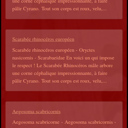
une corne céphalique impressionnante, à faire
pâlir Cyrano. Tout son corps est roux, velu,...
Scarabée rhinocéros européen
Scarabée rhinocéros européen - Oryctes
nasicornis - Scarabaeidae En voici un qui impose
le respect ! Le Scarabée Rhinocéros mâle arbore
une corne céphalique impressionnante, à faire
pâlir Cyrano. Tout son corps est roux, velu,...
Aegosoma scabricornis
Aegosoma scabricorne - Aegosoma scabricornis -