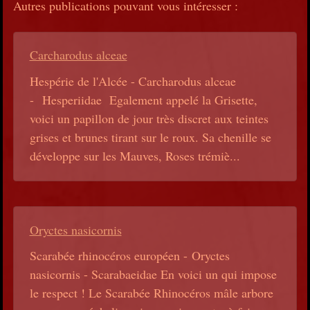
Autres publications pouvant vous intéresser :
Carcharodus alceae
Hespérie de l'Alcée - Carcharodus alceae
- Hesperiidae Egalement appelé la Grisette,
voici un papillon de jour très discret aux teintes
grises et brunes tirant sur le roux. Sa chenille se
développe sur les Mauves, Roses trémiè...
Oryctes nasicornis
Scarabée rhinocéros européen - Oryctes
nasicornis - Scarabaeidae En voici un qui impose
le respect ! Le Scarabée Rhinocéros mâle arbore