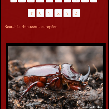
T
U
V
X
Y
Z
Scarabée rhinocéros européen