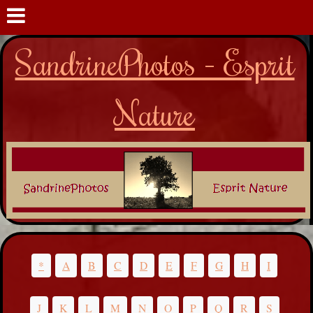
SandrinePhotos - Esprit
Nature
*
A
B
C
D
E
F
G
H
I
J
K
L
M
N
O
P
Q
R
S