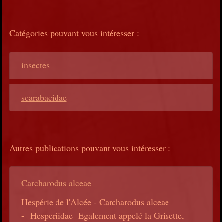
Catégories pouvant vous intéresser :
insectes
scarabaeidae
Autres publications pouvant vous intéresser :
Carcharodus alceae
Hespérie de l'Alcée - Carcharodus alceae
- Hesperiidae Egalement appelé la Grisette,