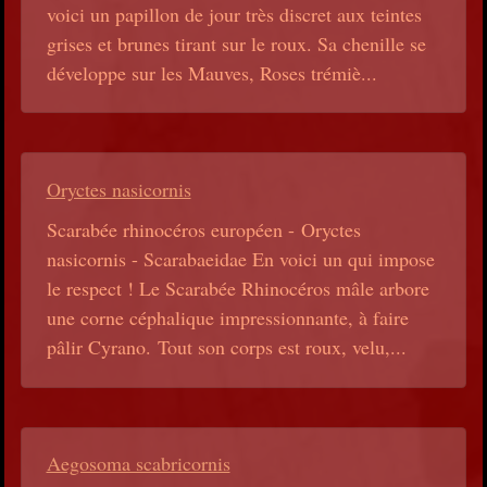
voici un papillon de jour très discret aux teintes
grises et brunes tirant sur le roux. Sa chenille se
développe sur les Mauves, Roses trémiè...
Oryctes nasicornis
Scarabée rhinocéros européen - Oryctes
nasicornis - Scarabaeidae En voici un qui impose
le respect ! Le Scarabée Rhinocéros mâle arbore
une corne céphalique impressionnante, à faire
pâlir Cyrano. Tout son corps est roux, velu,...
Aegosoma scabricornis