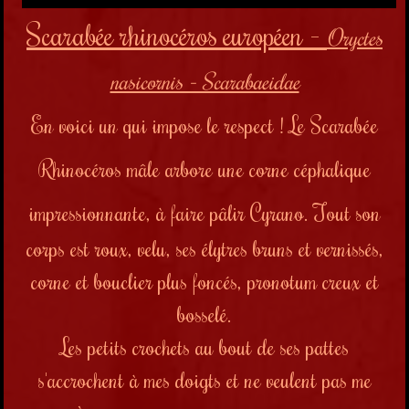
Scarabée rhinocéros européen -
Oryctes
nasicornis - Scarabaeidae
En voici un qui impose le respect ! Le Scarabée
Rhinocéros mâle arbore une corne céphalique
impressionnante, à faire pâlir Cyrano.
Tout son
corps est roux, velu, ses élytres bruns et vernissés,
corne et bouclier plus foncés,
pronotum
creux et
bosselé
.
Les petits crochets au bout de ses pattes
s'accrochent à mes doigts et ne veulent pas me