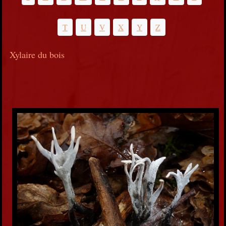
T
U
V
X
Y
Z
Xylaire du bois