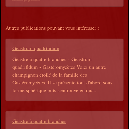
Autres publications pouvant vous intéresser :
Geastrum quadrifidum
Géastre à quatre branches - Geastrum
quadrifidum - Gastéromycètes Voici un autre
champignon étoilé de la famille des
Gastéromycètes. Il se présente tout d'abord sous
forme sphérique puis s'entrouve en qua...
Géastre à quatre branches