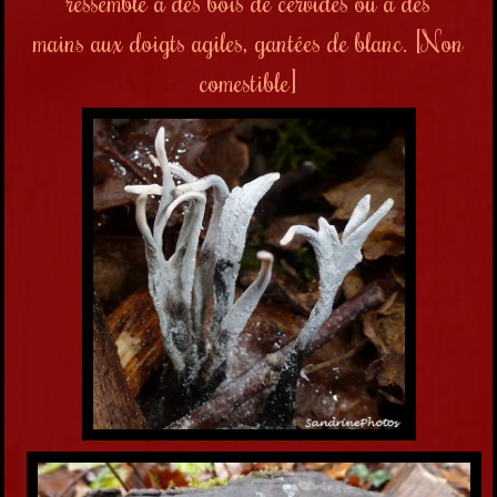
ressemble
à des bois de
cervidés ou
à des
mains
aux doigts agiles,
gantées de blanc.
[Non
comestible]