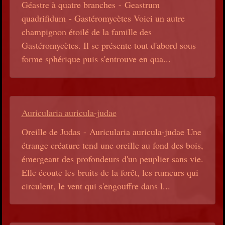
Géastre à quatre branches - Geastrum
quadrifidum - Gastéromycètes Voici un autre
champignon étoilé de la famille des
Gastéromycètes. Il se présente tout d'abord sous
forme sphérique puis s'entrouve en qua...
Auricularia auricula-judae
Oreille de Judas - Auricularia auricula-judae Une
étrange créature tend une oreille au fond des bois,
émergeant des profondeurs d'un peuplier sans vie.
Elle écoute les bruits de la forêt, les rumeurs qui
circulent, le vent qui s'engouffre dans l...