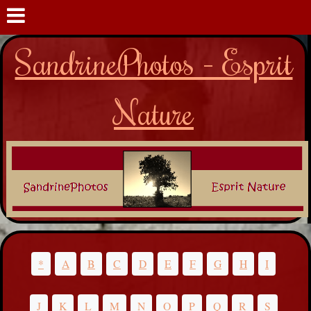
SandrinePhotos - Esprit
Nature
*
A
B
C
D
E
F
G
H
I
J
K
L
M
N
O
P
Q
R
S