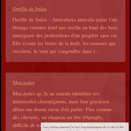
Oreille de Judas
Oreille de Judas - Auricularia auricula-judae Une
étrange créature tend une oreille au fond des bois,
émergeant des profondeurs d'un peuplier sans vie.
Elle écoute les bruits de la forêt, les rumeurs qui
circulent, le vent qui s'engouffre dans l...
Mucorales
Mucorales sp. Je ne saurais identifier ces
minuscules champignons, mais leur gracieuse
allure me donne envie d'en parler. Fins comme
des cheveux, un chapeau en tête d'épingle,
difficile de trouver champignons plus menus. Ils
Les cookies assurent le bon fonctionnement de ce site et des