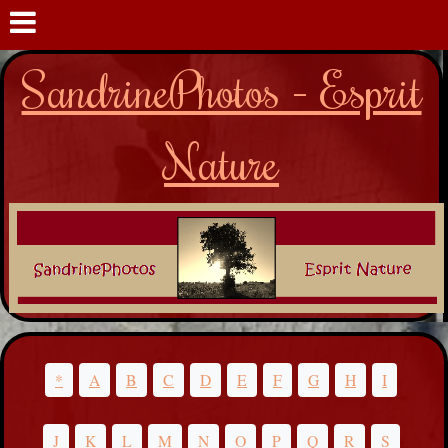
SandrinePhotos - Esprit
Nature
*
A
B
C
D
E
F
G
H
I
J
K
L
M
N
O
P
Q
R
S