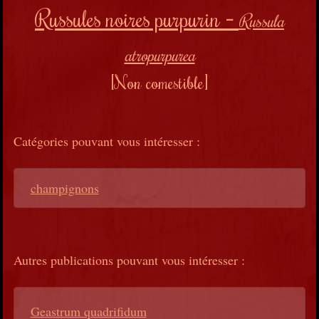
Russules noires purpurin
-
Russula
atropurpurea
[Non comestible]
Catégories pouvant vous intéresser :
champignons
Autres publications pouvant vous intéresser :
Geastrum quadrifidum