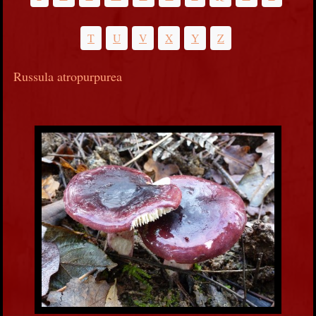
T
U
V
X
Y
Z
Russula atropurpurea