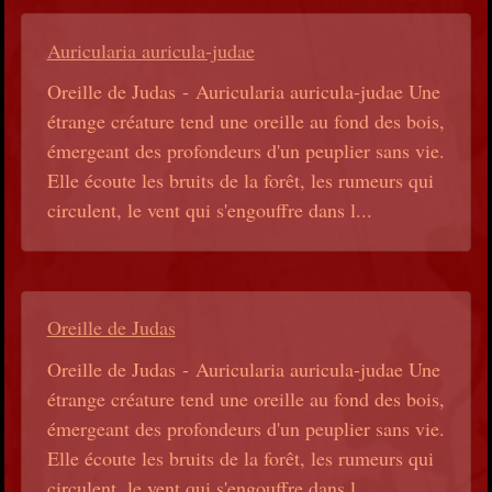
Auricularia auricula-judae
Oreille de Judas - Auricularia auricula-judae Une
étrange créature tend une oreille au fond des bois,
émergeant des profondeurs d'un peuplier sans vie.
Elle écoute les bruits de la forêt, les rumeurs qui
circulent, le vent qui s'engouffre dans l...
Oreille de Judas
Oreille de Judas - Auricularia auricula-judae Une
étrange créature tend une oreille au fond des bois,
émergeant des profondeurs d'un peuplier sans vie.
Elle écoute les bruits de la forêt, les rumeurs qui
circulent, le vent qui s'engouffre dans l...