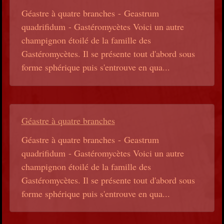
Géastre à quatre branches - Geastrum
quadrifidum - Gastéromycètes Voici un autre
champignon étoilé de la famille des
Gastéromycètes. Il se présente tout d'abord sous
forme sphérique puis s'entrouve en qua...
Géastre à quatre branches
Géastre à quatre branches - Geastrum
quadrifidum - Gastéromycètes Voici un autre
champignon étoilé de la famille des
Gastéromycètes. Il se présente tout d'abord sous
forme sphérique puis s'entrouve en qua...