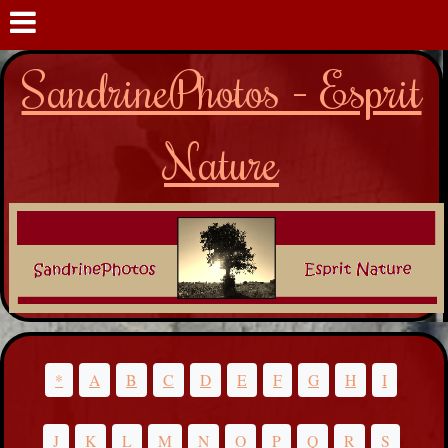
SandrinePhotos - Esprit
Nature
*
A
B
C
D
E
F
G
H
I
J
K
L
M
N
O
P
Q
R
S