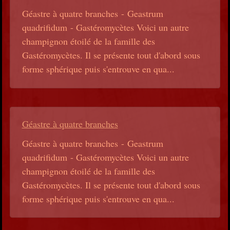
Géastre à quatre branches - Geastrum
quadrifidum - Gastéromycètes Voici un autre
champignon étoilé de la famille des
Gastéromycètes. Il se présente tout d'abord sous
forme sphérique puis s'entrouve en qua...
Géastre à quatre branches
Géastre à quatre branches - Geastrum
quadrifidum - Gastéromycètes Voici un autre
champignon étoilé de la famille des
Gastéromycètes. Il se présente tout d'abord sous
forme sphérique puis s'entrouve en qua...