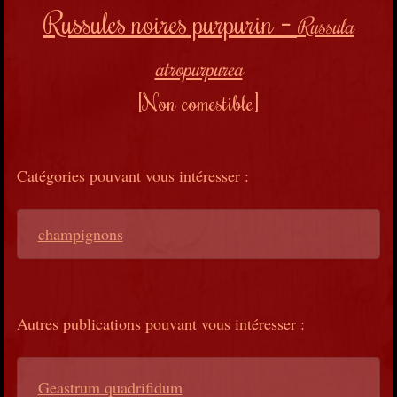
Russules noires purpurin
-
Russula
atropurpurea
[Non comestible]
Catégories pouvant vous intéresser :
champignons
Autres publications pouvant vous intéresser :
Geastrum quadrifidum