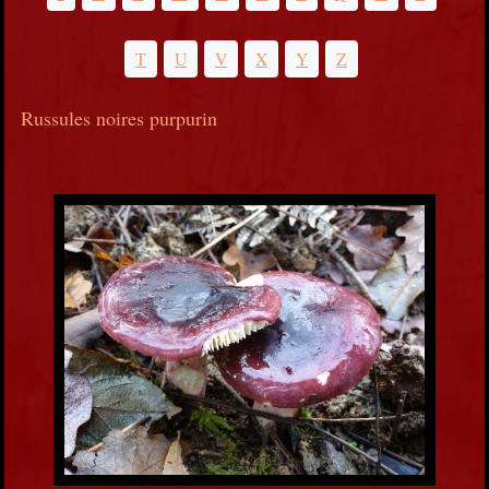
T
U
V
X
Y
Z
Russules noires purpurin