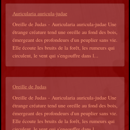
Auricularia auricula-judae
Oreille de Judas - Auricularia auricula-judae Une
étrange créature tend une oreille au fond des bois,
émergeant des profondeurs d'un peuplier sans vie.
Elle écoute les bruits de la forêt, les rumeurs qui
circulent, le vent qui s'engouffre dans l...
Oreille de Judas
Oreille de Judas - Auricularia auricula-judae Une
étrange créature tend une oreille au fond des bois,
émergeant des profondeurs d'un peuplier sans vie.
Elle écoute les bruits de la forêt, les rumeurs qui
circulent, le vent qui s'engouffre dans l...