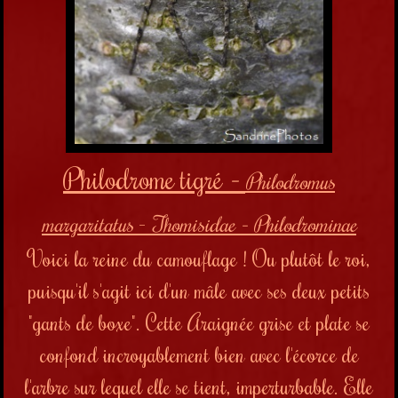
Philodrome tigré
-
Philodromus
margaritatus
-
Thomisidae - Philodrominae
Voici la reine du camouflage ! Ou plutôt le roi,
puisqu'il s'agit ici d'un mâle avec ses deux petits
"gants de boxe". Cette Araignée grise et plate se
confond incroyablement bien avec l'écorce de
l'arbre sur lequel elle se tient, imperturbable. Elle