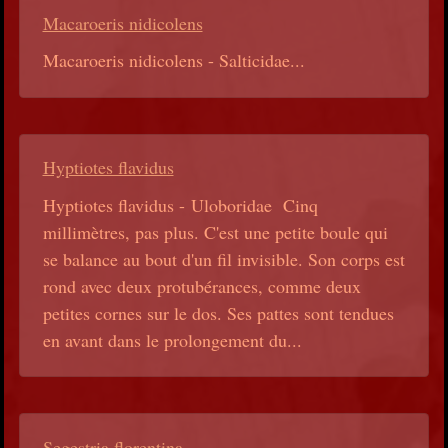
Macaroeris nidicolens
Macaroeris nidicolens - Salticidae...
Hyptiotes flavidus
Hyptiotes flavidus - Uloboridae Cinq
millimètres, pas plus. C'est une petite boule qui
se balance au bout d'un fil invisible. Son corps est
rond avec deux protubérances, comme deux
petites cornes sur le dos. Ses pattes sont tendues
en avant dans le prolongement du...
Segestria florentina