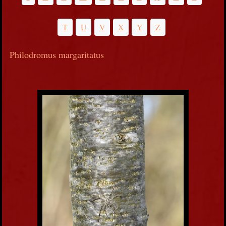
T
U
V
X
Y
Z
Philodromus margaritatus