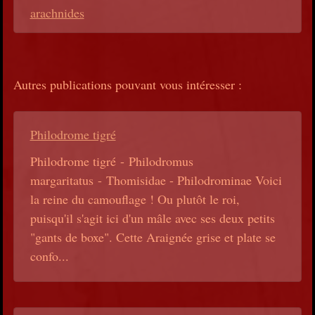
arachnides
Autres publications pouvant vous intéresser :
Philodrome tigré
Philodrome tigré - Philodromus
margaritatus - Thomisidae - Philodrominae Voici
la reine du camouflage ! Ou plutôt le roi,
puisqu'il s'agit ici d'un mâle avec ses deux petits
"gants de boxe". Cette Araignée grise et plate se
confo...