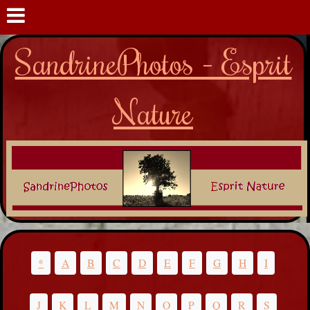
SandrinePhotos - Esprit
Nature
*
A
B
C
D
E
F
G
H
I
J
K
L
M
N
O
P
Q
R
S