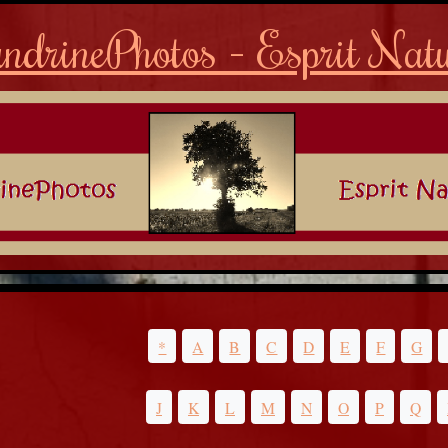
ndrinePhotos - Esprit Nat
*
A
B
C
D
E
F
G
J
K
L
M
N
O
P
Q