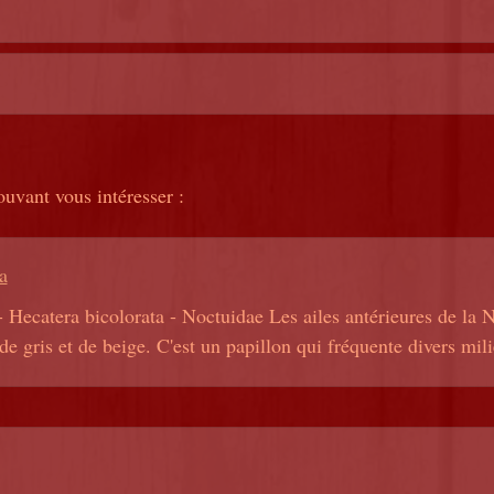
ouvant vous intéresser :
a
- Hecatera bicolorata - Noctuidae Les ailes antérieures de la N
 de gris et de beige. C'est un papillon qui fréquente divers mil