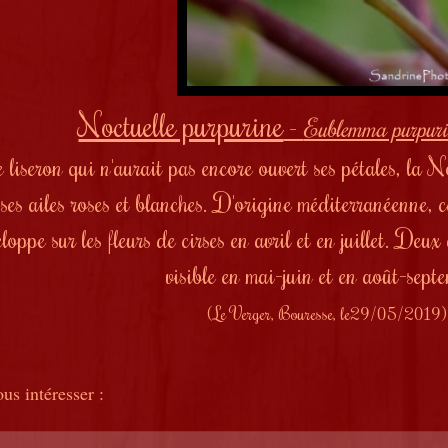
Noctuelle purpurine
-
Eublemma purpur
e liseron qui n'aurait pas encore ouvert ses pétales, la 
ses ailes
roses et blanches. D'origine méditerranéenne, ce
eloppe sur les fleurs de cirses
en avril et en juillet
. Deux 
visible en mai-juin et en août-sept
(Le Verger, Bouresse, le29/05/2019)
us intéresser :