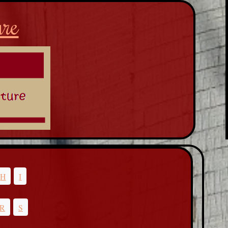
ure
H
I
R
S