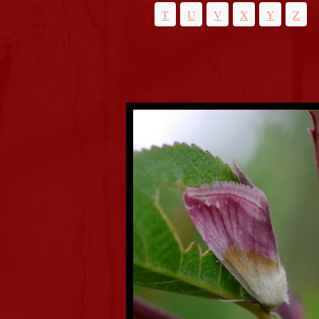
T
U
V
X
Y
Z