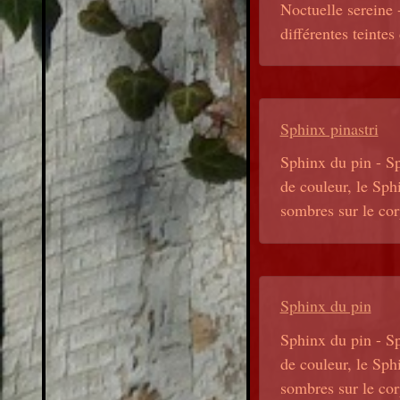
Noctuelle sereine 
différentes teintes
Sphinx pinastri
Sphinx du pin - Sp
de couleur, le Sphi
sombres sur le corp
Sphinx du pin
Sphinx du pin - Sp
de couleur, le Sphi
sombres sur le corp