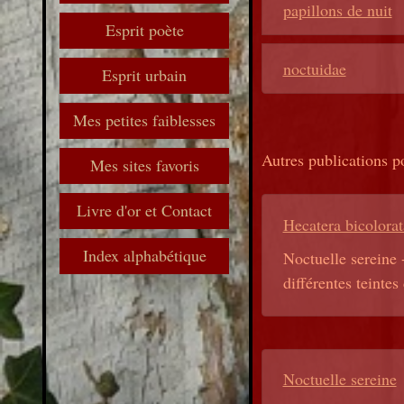
papillons de nuit
Esprit poète
noctuidae
Esprit urbain
Mes petites faiblesses
Autres publications p
Mes sites favoris
Livre d'or et Contact
Hecatera bicolorat
Index alphabétique
Noctuelle sereine 
différentes teintes
Noctuelle sereine