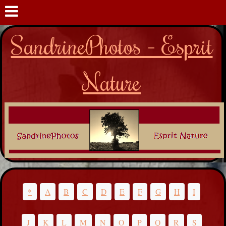
SandrinePhotos - Esprit
Nature
*
A
B
C
D
E
F
G
H
I
J
K
L
M
N
O
P
Q
R
S