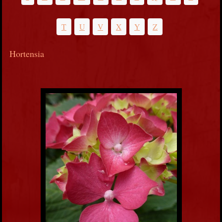
T
U
V
X
Y
Z
Hortensia