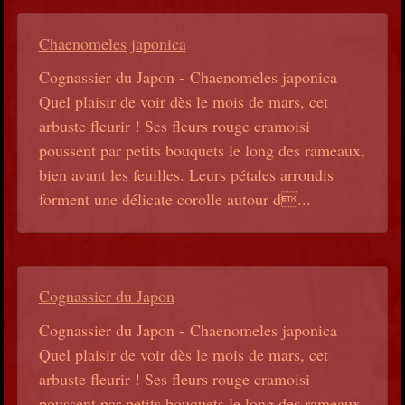
Chaenomeles japonica
Cognassier du Japon - Chaenomeles japonica
Quel plaisir de voir dès le mois de mars, cet
arbuste fleurir ! Ses fleurs rouge cramoisi
poussent par petits bouquets le long des rameaux,
bien avant les feuilles. Leurs pétales arrondis
forment une délicate corolle autour d...
Cognassier du Japon
Cognassier du Japon - Chaenomeles japonica
Quel plaisir de voir dès le mois de mars, cet
arbuste fleurir ! Ses fleurs rouge cramoisi
poussent par petits bouquets le long des rameaux,