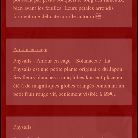
bien avant les feuilles. Leurs pétales arrondis
forment une délicate corolle autour d...
Amour en cage
Physalis - Amour en cage - Solanaceae La
Physalis est une petite plante originaire du Japon.
Ses fleurs blanches à cinq lobes laissent place en
été à de magnifiques globes orangés contenant un
petit fruit rouge vif, seulement visible à l&#...
Physalis