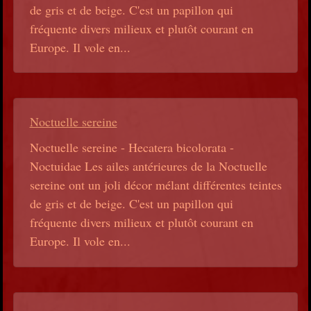
de gris et de beige. C'est un papillon qui
fréquente divers milieux et plutôt courant en
Europe. Il vole en...
Noctuelle sereine
Noctuelle sereine - Hecatera bicolorata -
Noctuidae Les ailes antérieures de la Noctuelle
sereine ont un joli décor mélant différentes teintes
de gris et de beige. C'est un papillon qui
fréquente divers milieux et plutôt courant en
Europe. Il vole en...