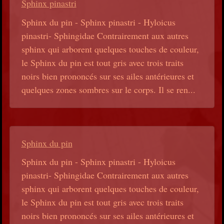
Sphinx pinastri
Sphinx du pin - Sphinx pinastri - Hyloicus
pinastri- Sphingidae Contrairement aux autres
sphinx qui arborent quelques touches de couleur,
le Sphinx du pin est tout gris avec trois traits
noirs bien prononcés sur ses ailes antérieures et
quelques zones sombres sur le corps. Il se ren...
Sphinx du pin
Sphinx du pin - Sphinx pinastri - Hyloicus
pinastri- Sphingidae Contrairement aux autres
sphinx qui arborent quelques touches de couleur,
le Sphinx du pin est tout gris avec trois traits
noirs bien prononcés sur ses ailes antérieures et