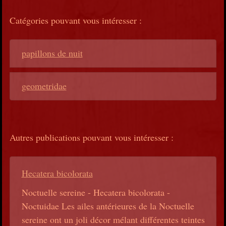
Catégories pouvant vous intéresser :
papillons de nuit
geometridae
Autres publications pouvant vous intéresser :
Hecatera bicolorata
Noctuelle sereine - Hecatera bicolorata -
Noctuidae Les ailes antérieures de la Noctuelle
sereine ont un joli décor mélant différentes teintes