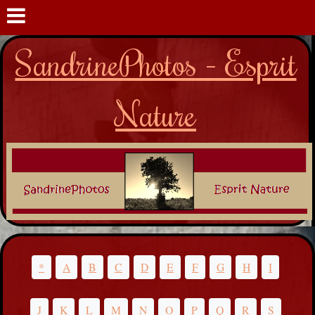
SandrinePhotos - Esprit
Nature
*
A
B
C
D
E
F
G
H
I
J
K
L
M
N
O
P
Q
R
S