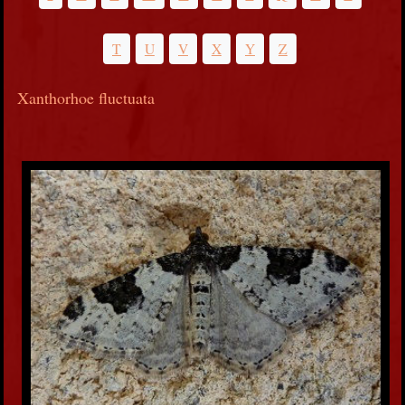
T
U
V
X
Y
Z
Xanthorhoe fluctuata