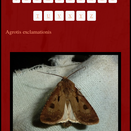
T
U
V
X
Y
Z
Agrotis exclamationis