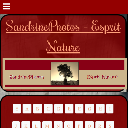
SandrinePhotos - Esprit
Nature
*
A
B
C
D
E
F
G
H
I
J
K
L
M
N
O
P
Q
R
S