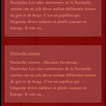
Noctuidae Les ailes antérieures de la Noctuelle
sereine ont un joli décor mélant différentes teintes
de gris et de beige. C'est un papillon qui
fréquente divers milieux et plutôt courant en
Europe. Il vole en...
Noctuelle sereine
Noctuelle sereine - Hecatera bicolorata -
Noctuidae Les ailes antérieures de la Noctuelle
sereine ont un joli décor mélant différentes teintes
de gris et de beige. C'est un papillon qui
fréquente divers milieux et plutôt courant en
Europe. Il vole en...