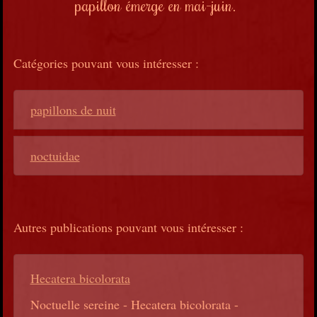
papillon émerge en mai-juin.
Catégories pouvant vous intéresser :
papillons de nuit
noctuidae
Autres publications pouvant vous intéresser :
Hecatera bicolorata
Noctuelle sereine - Hecatera bicolorata -