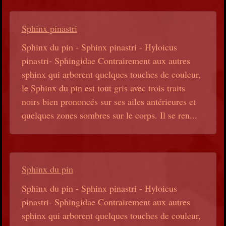
Sphinx pinastri
Sphinx du pin - Sphinx pinastri - Hyloicus
pinastri- Sphingidae Contrairement aux autres
sphinx qui arborent quelques touches de couleur,
le Sphinx du pin est tout gris avec trois traits
noirs bien prononcés sur ses ailes antérieures et
quelques zones sombres sur le corps. Il se ren...
Sphinx du pin
Sphinx du pin - Sphinx pinastri - Hyloicus
pinastri- Sphingidae Contrairement aux autres
sphinx qui arborent quelques touches de couleur,