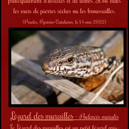
principalement d'insectes et de larves. Il vit dans
les murs de pierres sèches ou les broussailles.
(Prades, Pyrénées Catalanes, le 14 mai 2022)
Lézard des murailles
-
Podarcis muralis
Le Lézard des murailles est un petit lézard gris-