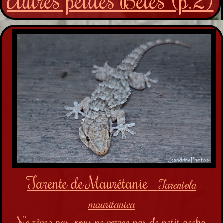
Tarente de Maurétanie
-
Tarentola
mauritanica
Ne rêvez pas, vous ne verrez pas de petit gecko