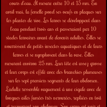
cours d'eau. Il mesure entre 10 et 15 mm.
En
avril-mai, la femelle pond ses oeufs en plaques sur
les plantes de rive.
Les larves se développent dans
l'eau pendant trois ans et passeraient par 10
stades larvaires avant de devenir adultes. Elles se
nourrissent de petits insectes aquatiques et de leurs
larves et se nymphosent dans la vase. Elles
mesurent environ 25 mm. Leur
tête
est assez
grosse
et leur corps est effilé avec des branchies plumeuses
sur les sept premiers segments de leur abdomen.
L'adulte ressemble vaguement à une cigale avec de
longues ailes fumées très nervurées, repliées en toit
et recouvrant son abdomen. Son corps est noir et