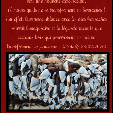
vers une nouvelle destination.
À moins qu'ils ne se transforment en bernaches !
En effet, leur ressemblance avec les oies bernaches
nourrit l'imaginaire et la légende raconte que
certains bois qui pourrissent en mer se
transforment en jeune oie...
(Ile de Ré, 28/02/2026)