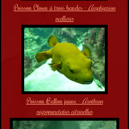
Poisson Clown à trois bandes -
Amphiprion
ocellaris
Poisson Ballon jaune -
Arothron
nigropunctatus
citrinellus