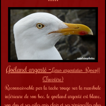
*****
Goéland argenté
-
Larus argentatus
Roscoff
(Finistère)
Reconnaissable par la tache rouge sur la manibule
inférieure de son bec, le goéland argenté est blanc,
son dos et ses ailes gris clair et ses rémiges(les plus