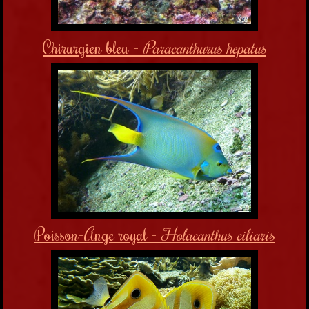
Chirurgien bleu -
Paracanthurus hepatus
Poisson-Ange royal -
Holacanthus ciliaris