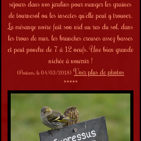
séjours dans nos jardins pour manger les graines
de tournesol ou les insectes qu'elle peut y trouver.
La mésange noire fait son nid au ras du sol, dans
les trous de mur, les branches creuses assez basses
et peut pondre de 7 à 12 oeufs. Une bien grande
nichée à nourrir !
Voir plus de photos
(Poitiers, le 04/03/2018)
*****