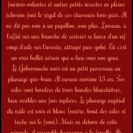
fourmis volantes et autres petits insectes en pleine
éclosion font le régal de ces chasseurs hors pair. Il
ne dit pas non à un papillon, non plus. L'oiseau, à
l'affût sur une branche de cerisier se lance
d'un vif
coup d'aile sur l'insecte, attrapé puis gobé.
Et c'est
un vrai ballet aérien qui a lieu sous nos yeux.
Le Gobemouche noir est un petit passereau au
plumage gris-brun. Il mesure environ 13 cm. Ses
ailes sont bordées de trois bandes blanchâtres,
bien visibles une fois repliées.
Le plumage nuptial
du mâle est noir et blanc (ventre, bout des ailes et
tache sur le front). Mais en dehors de cette
période, il ressemble beaucoup à la femelle. Ils