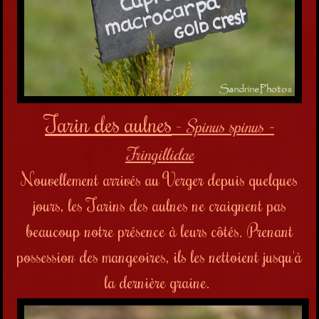
Tarin des aulnes
-
Spinus spinus -
Fringillidae
Nouvellement arrivés au Verger depuis quelques
jours, les Tarins des aulnes ne craignent pas
beaucoup notre présence à leurs côtés. Prenant
possession des mangeoires, ils les nettoient jusqu'à
la dernière graine.