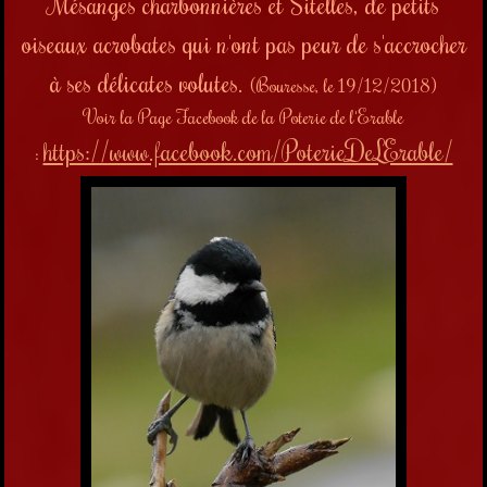
Mésanges charbonnières et Sitelles, de petits
oiseaux acrobates qui n'ont pas peur de s'accrocher
à ses délicates volutes.
(Bouresse, le 19/12/2018)
Voir la Page Facebook de la Poterie de l'Erable
https://www.facebook.com/PoterieDeLErable/
: