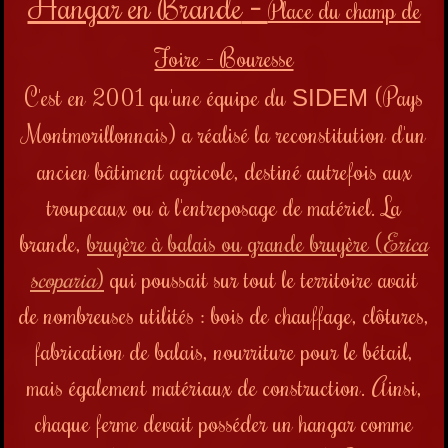
Hangar en Brande
-
Place du champ de
Foire - Bouresse
C'est en 2001 qu'une équipe du
(Pays
SIDEM
Montmorillonnais) a réalisé la r
econstitution d'un
ancien bâtiment agricole, destiné autrefois aux
troupeaux ou à l'entreposage de matériel. La
brande,
bruyère à balais ou grande bruyère (
Erica
scoparia
)
qui poussait sur tout le territoire avait
de nombreuses utilités : bois de chauffage, clôtures,
fabrication de balais, nourriture pour le bétail,
mais également matériaux de construction. Ainsi,
chaque ferme devait posséder un hangar comme