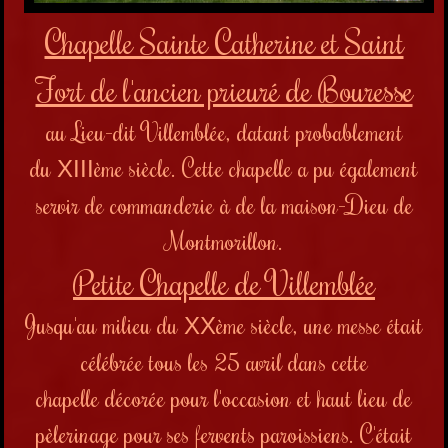
Chapelle Sainte Catherine et Saint
Fort de l'ancien prieuré de Bouresse
au Lieu-dit Villemblée, datant probablement
du
ème siècle. Cette chapelle a pu également
XIII
servir de commanderie à de la maison-Dieu de
Montmorillon.
Petite Chapelle de Villemblée
Jusqu'au milieu du
ème siècle, une messe était
XX
célébrée tous les 25 avril dans cette
chapelle
décorée pour
l'occasion et
haut lieu de
pèlerinage pour ses fervents paroissiens
. C'était