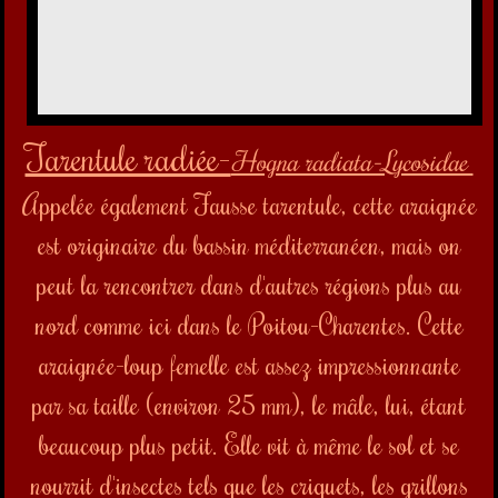
Appelée également Fausse tarentule, cette araignée
est originaire du bassin méditerranéen, mais on
peut la rencontrer dans d'autres régions plus au
nord comme ici dans le Poitou-Charentes. Cette
araignée-loup femelle est assez impressionnante
par sa taille (environ 25 mm), le mâle, lui, étant
beaucoup plus petit. Elle vit à même le sol et se
nourrit d'insectes tels que les criquets, les grillons
ou les mouches. Elle se construit un abri de soie
dans la terre lorsque vient le moment de pondre ou
de muer.