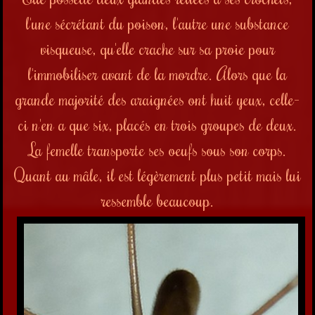
l'une sécrétant du poison, l'autre une substance
visqueuse, qu'elle crache sur sa proie pour
l'immobiliser avant de la mordre. Alors que la
grande majorité des araignées ont huit yeux, celle-
ci n'en a que six, placés en trois groupes de deux.
La femelle transporte ses oeufs sous son corps.
Quant au mâle, il est légèrement plus petit mais lui
ressemble beaucoup.