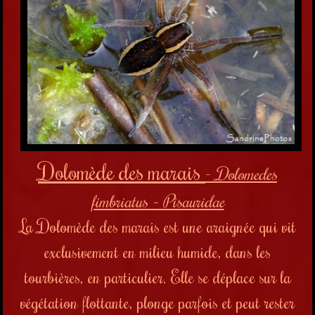
Dolomède des marais
-
Dolomedes
fimbriatus - Pisauridae
La Dolomède des marais est une araignée qui vit
exclusivement en milieu humide, dans les
tourbières, en particulier. Elle se déplace sur la
végétation flottante, plonge parfois et peut rester