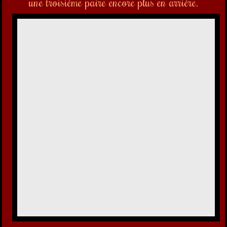
Zoropsis spinimana -
Zoropsidae
On trouve très souvent cette araignée dans nos
garages, en hiver, bien cachée derrière un compteur
électrique ou une vieille étagère. Elle ne sort que la
nuit pour chasser et se replie dans sa cachette dès
que la lumière revient. Elle possède 8 yeux, une
rangée de deux au sommet de la tête, une rangée
de quatre en dessous et deux latéraux. Le dessin en
forme de masque qu'elle porte sur le céphalothorax