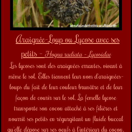
petits -
Hogna radiata
- Lycosidae
Les lycoses sont des araignées errantes, vivant à
même le sol. Elles tiennent leur nom d'araignées-
loups du fait de leur couleur brunâtre et de leur
façon de courir sur le sol. L
a femelle lycose
transporte son cocon attaché à ses filières et
nourrit ses petits en régurgitant un fluide buccal
qu'elle dépose sur ses oeufs à l'intérieur du cocon.
Quand les petits sont prêts à sortir, la femelle
perce le cocon. Les petits se regroupent alors sur
son dos pendant quelques jours avant qu'ils ne
muent et ne gagnent leur indépendance. Pour se