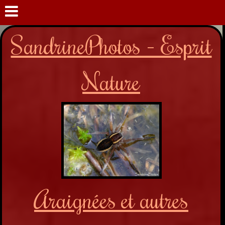
SandrinePhotos - Esprit
Nature
Araignées et autres