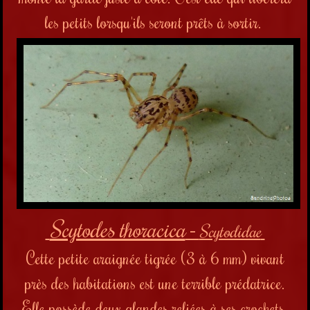
les petits lorsqu'ils seront prêts à sortir.
Scytodes thoracica
-
Scytodidae
Cette petite araignée tigrée (3 à 6 mm) vivant
près des habitations est une terrible prédatrice.
Elle possède deux glandes reliées à ses crochets,