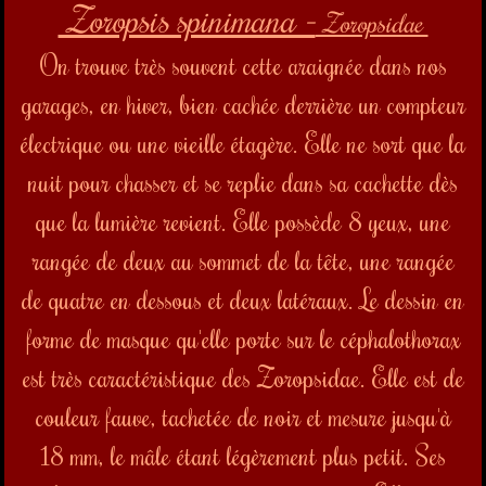
est très caractéristique des Zoropsidae. Elle est de
couleur fauve, tachetée de noir et mesure jusqu'à
18 mm, le mâle étant légèrement plus petit. Ses
chélicères, crochets à venin, sont noires. Elle a, au
bout des pattes, des sortes de griffes qui lui
permettent de se déplacer sur presque tous les
supports. La femelle pond ses oeufs au printemps
dans un cocon qu'elle dispose au centre de sa toile
pour le protéger des prédateurs.
Plus de photos
1
2
3
4
5
Laisser un commentaire sur cette page